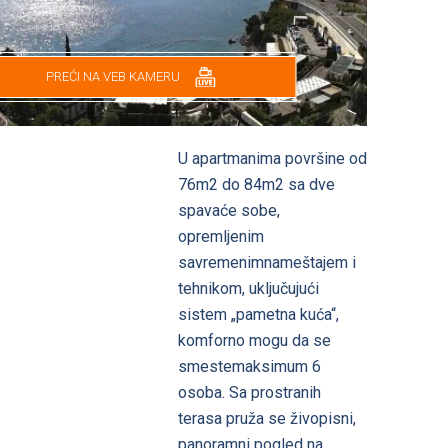
PREĆI NA VEB KAMERU
U apartmanima površine od
76m2 do 84m2 sa dve
spavaće sobe,
opremljenim
savremenimnameštajem i
tehnikom, uključujući
sistem „pametna kuća“,
komforno mogu da se
smestemaksimum 6
osoba. Sa prostranih
terasa pruža se živopisni,
panoramni pogled na