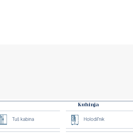
Kuhinja
Tuš kabina
Holodilʹnik