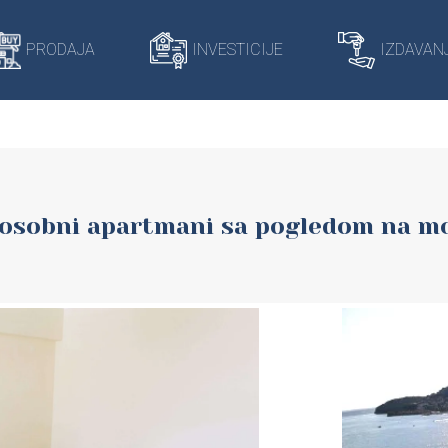
421/domains/harmonia-budva.com/public_html/wp-content/
PRODAJA
INVESTICIJE
IZDAVAN
osobni apartmani sa pogledom na m