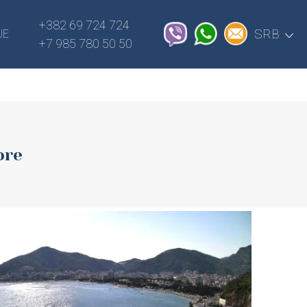
plugins/Cityobject/includes/admin.php
+382 69 724 724
on line
2050
SRB
JE
+7 985 780 50 50
ore