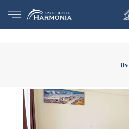
Warning
: Trying to access array offset on null in
/home/u757835
Dv