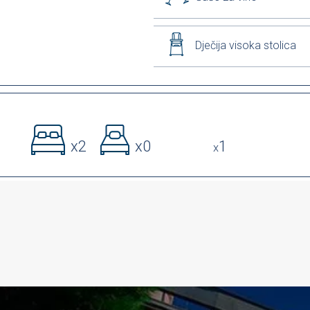
Dječija visoka stolica
x2
x0
1
x