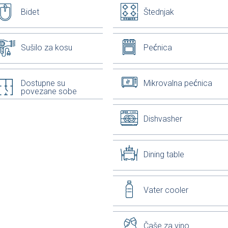
Bidet
Štednjak
Sušilo za kosu
Pećnica
Dostupne su
Mikrovalna pećnica
povezane sobe
Dishvasher
Dining table
Vater cooler
Čaše za vino