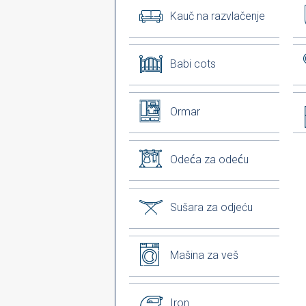
Kauč na razvlačenje
Babi cots
Ormar
Odeća za odeću
Sušara za odjeću
Mašina za veš
Iron