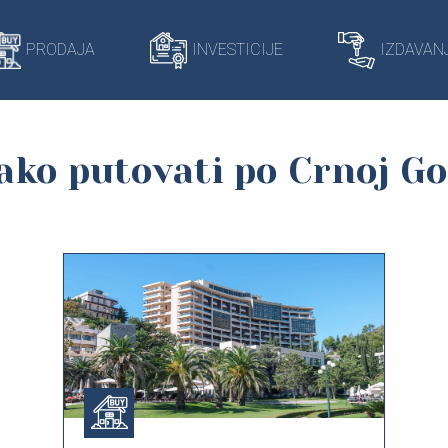
PRODAJA
INVESTICIJE
IZDAVAN
ako putovati po Crnoj Go