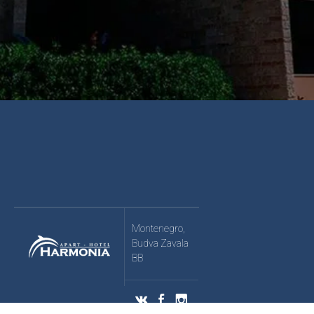
Montenegro,
Budva Zavala
BB