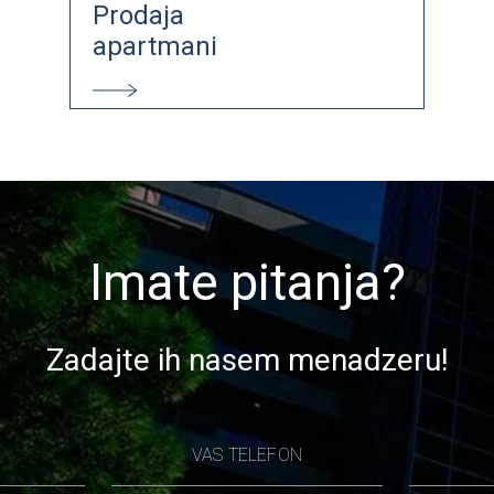
Prodaja
apartmani
Imate pitanja?
Zadajte ih nasem menadzeru!
VAS TELEFON