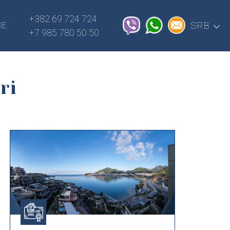
+382 69 724 724
SRB
JE
+7 985 780 50 50
ri