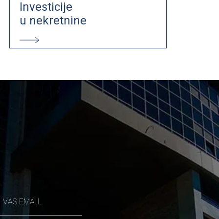
Investicije
u nekretnine
VAS EMAIL