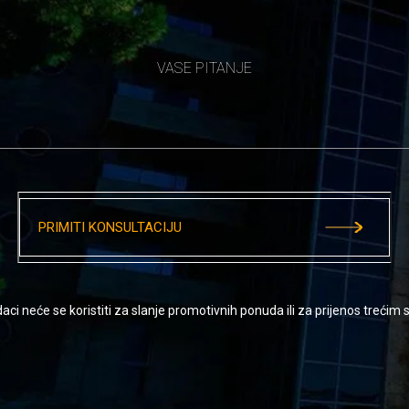
VASE PITANJE
PRIMITI KONSULTACIJU
aci neće se koristiti za slanje promotivnih ponuda ili za prijenos trećim