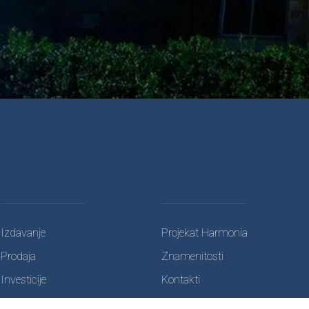
Izdavanje
Projekat Harmonia
Prodaja
Znamenitosti
Investicije
Kontakti
Dugoročni najam