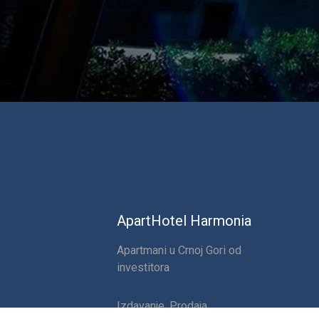
ApartHotel Harmonia
Apartmani u Crnoj Gori od
investitora
Izdavanje, Prodaja,