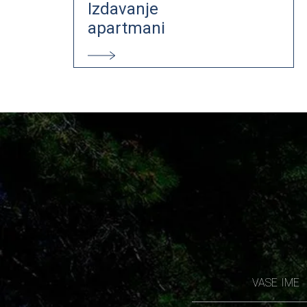
Izdavanje
apartmani
VASE IME