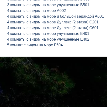
3 комнаты с видом на море улучшенные B501
4 комнаты с видом на море A002
4 комнаты с видом на море и большой верандой A001
4 комнаты с видом на море Дуплекс (2 этажа) C201
4 комнаты с видом на море Дуплекс (2 этажа) C601
4 комнаты с видом на море улучшенные E401
4 комнаты с видом на море улучшенные E402
5 комнат с видом на море F504