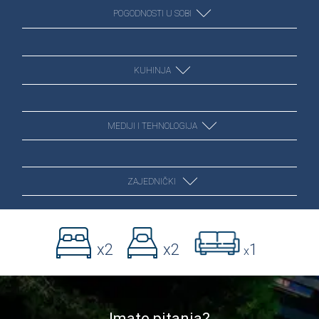
POGODNOSTI U SOBI
KUHINJA
Klimatizacija
MEDIJI I TEHNOLOGIJA
Kauč na razvlačenje
Holodilʹnik
ZAJEDNIČKI
Babi cots
Štednjak
Wi-Fi
x2
x2
1
Ormar
x
Pećnica
Flat Screen TV
Pogled na more
Odeća za odeću
Mikrovalna pećnica
Kablovska TV kanala
Terasa
Imate pitanja?