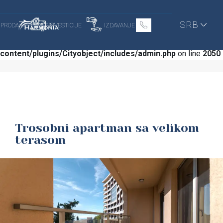
Warning
: Trying to access array offset on null in
SRB
PRODAJA
INVESTICIJE
IZDAVANJE
/home/u757835421/domains/harmonia-
budva.com/public_html/wp-
content/plugins/Cityobject/includes/admin.php
on line
2050
Trosobni apartman sa velikom
terasom