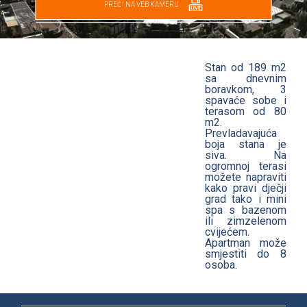
PREĆI NA VEB KAMERU
Stan od 189 m2
sa dnevnim
boravkom, 3
spavaće sobe i
terasom od 80
m2.
Prevladavajuća
boja stana je
siva. Na
ogromnoj terasi
možete napraviti
kako pravi dječji
grad tako i mini
spa s bazenom
ili zimzelenom
cvijećem.
Apartman može
smjestiti do 8
osoba.