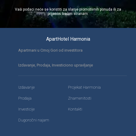
Vaši podaci neće se koristiti za slanje promotivnih ponuda ili za
Sušilo za kosu
prijenos trećim stranam.
Dostupne su povezane sobe
ApartHotel Harmonia
Apartmani u Crnoj Gori od investitora
Izdavanje, Prodaja, Investiciono upravljanje
Izdavanje
Projekat Harmonia
Prodaja
Znamenitosti
Investicije
Kontakti
Dugoročni najam