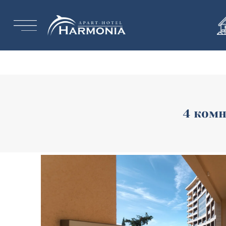
Warning
: Trying to access array offset on null in
/home/u757835
4 комн