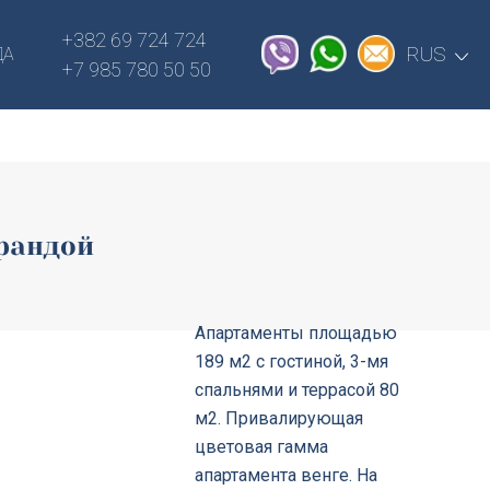
plugins/Cityobject/includes/admin.php
+382 69 724 724
on line
2050
RUS
ДА
+7 985 780 50 50
ерандой
Апартаменты площадью
189 м2 с гостиной, 3-мя
спальнями и террасой 80
м2. Привалирующая
цветовая гамма
апартамента венге. На