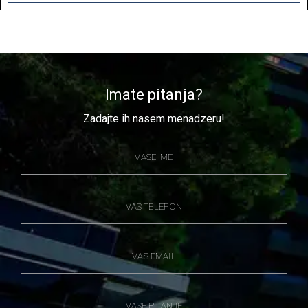
Imate pitanja?
Zadajte ih nasem menadzeru!
VASE IME
VAS TELEFON
VAS EMAIL
VASE PITANJE