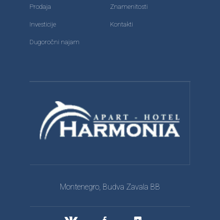
Prodaja
Znamenitosti
Investicije
Kontakti
Dugoročni najam
Montenegro, Budva Zavala BB