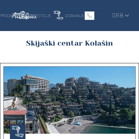
SRB
PRODAJA
INVESTICIJE
IZDAVANJE
Skijaški centar Kolašin