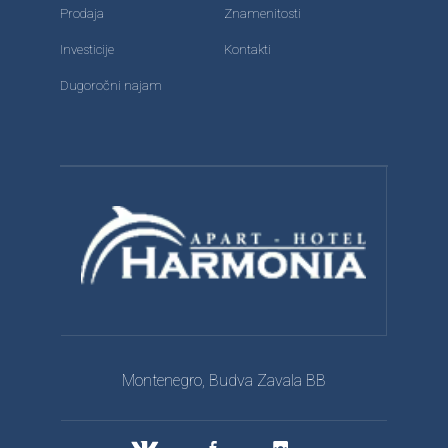
Prodaja
Znamenitosti
Investicije
Kontakti
Dugoročni najam
Montenegro, Budva Zavala BB