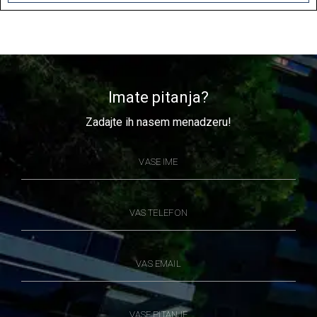
Imate pitanja?
Zadajte ih nasem menadzeru!
VASE IME
VAS TELEFON
VAS EMAIL
VASE PITANJE