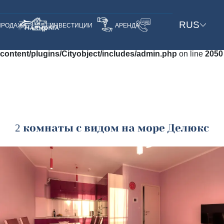
Warning
: Trying to access array offset on null in
RUS
ПРОДАЖА
ИНВЕСТИЦИИ
АРЕНДА
/home/u757835421/domains/harmonia-
budva.com/public_html/wp-
content/plugins/Cityobject/includes/admin.php
on line
2050
2 комнаты с видом на море Делюкс