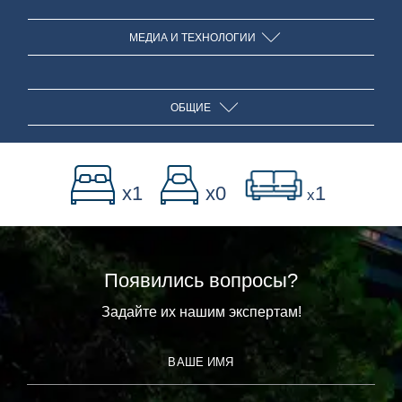
МЕДИА И ТЕХНОЛОГИИ
Холодильник
ОБЩИЕ
Плита
Wi-Fi
x1
x0
1
x
Духовка
Телевизор с плоским экраном
Вид на море
Микроволновая печь
Кабельные ТВ каналы
Терасса
Появились вопросы?
Задайте их нашим экспертам!
Посудомоечная машина
Обеденная зона на улице
ВАШЕ ИМЯ
Обеденный стол