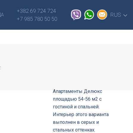
plugins/Cityobject/includes/admin.php
+382 69 724 724
on line
2050
RUS
ДА
+7 985 780 50 50
с
Апартаменты Делюкс
площадью 54-56 м2 с
гостиной и спальней.
Интерьер этого варианта
выполнен в серых и
стальных оттенках.