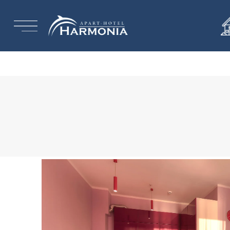
Warning
: Trying to access array offset on null in
/home/u757835