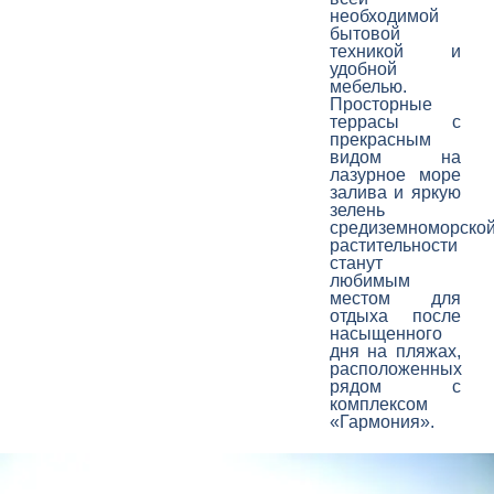
необходимой
бытовой
техникой и
удобной
мебелью.
Просторные
террасы с
прекрасным
видом на
лазурное море
залива и яркую
зелень
средиземноморско
растительности
станут
любимым
местом для
отдыха после
насыщенного
дня на пляжах,
расположенных
рядом с
комплексом
«Гармония».