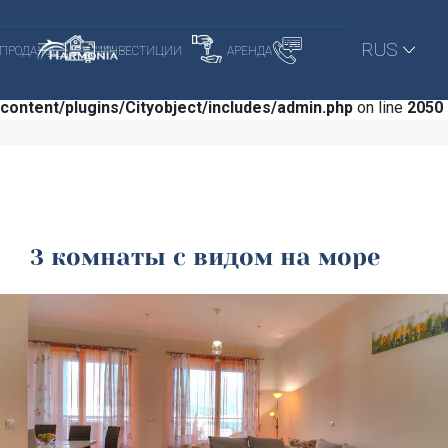
Warning
: Trying to access array offset on null in
RUS
ПРОДАЖА
ИНВЕСТИЦИИ
АРЕНДА
/home/u757835421/domains/harmonia-
budva.com/public_html/wp-
content/plugins/Cityobject/includes/admin.php
on line
2050
3 комнаты с видом на море