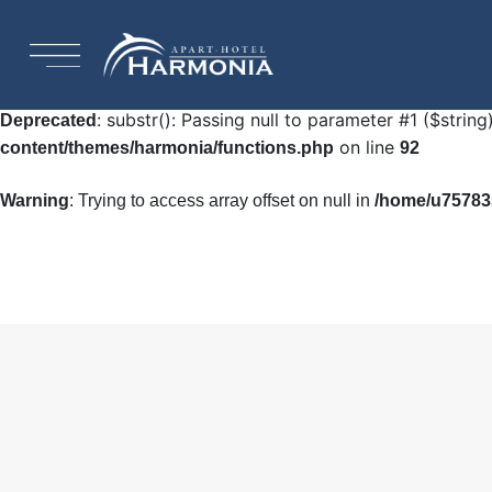
: Undefined array key "HTTP_ACCEPT_LANGUAGE"
Warning
92
: substr(): Passing null to parameter #1 ($string
Deprecated
on line
content/themes/harmonia/functions.php
92
Warning
: Trying to access array offset on null in
/home/u757835