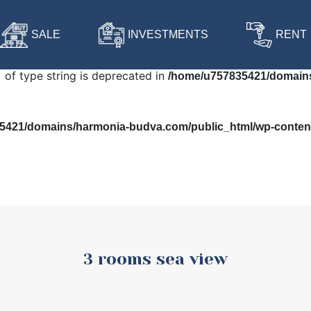
 in
/home/u757835421/domains/harmonia-budva.com/public
SALE
INVESTMENTS
RENT
) of type string is deprecated in
/home/u757835421/domains
421/domains/harmonia-budva.com/public_html/wp-content/
3 rooms sea view