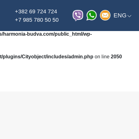
+382 69 724 724
on line
_html/wp-content/themes/harmonia/functions.php
ENG
+7 985 780 50 50
/harmonia-budva.com/public_html/wp-
plugins/Cityobject/includes/admin.php
on line
2050