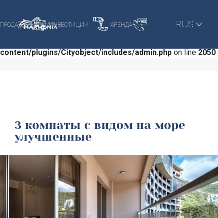
Warning
: Trying to access array offset on null in
RUS
ПРОДАЖА
ИНВЕСТИЦИИ
АРЕНДА
/home/u757835421/domains/harmonia-
budva.com/public_html/wp-
content/plugins/Cityobject/includes/admin.php
on line
2050
3 комнаты с видом на море
улучшенные