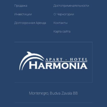
Продажа
Достопримечательности
Инвестиции
О Черногории
Долгосрочная Аренда
Контакты
Карта сайта
Montenegro, Budva Zavala BB