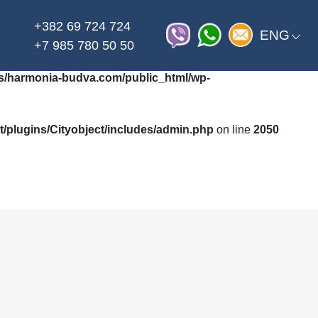
+382 69 724 724
on line
_html/wp-content/themes/harmonia/functions.php
ENG
+7 985 780 50 50
/harmonia-budva.com/public_html/wp-
plugins/Cityobject/includes/admin.php
on line
2050