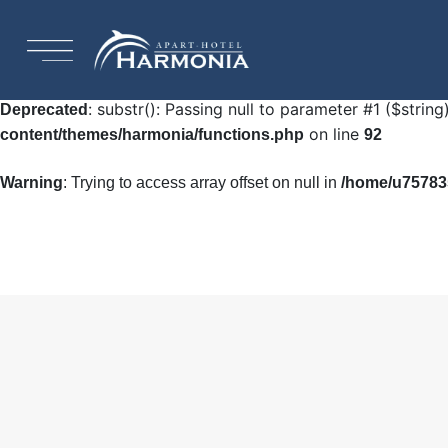
: Undefined array key "HTTP_ACCEPT_LANGUAGE"
Warning
92
: substr(): Passing null to parameter #1 ($string
Deprecated
on line
content/themes/harmonia/functions.php
92
Warning
: Trying to access array offset on null in
/home/u757835