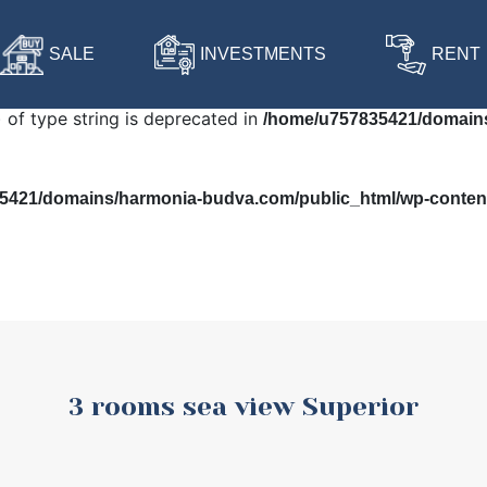
 in
/home/u757835421/domains/harmonia-budva.com/public
SALE
INVESTMENTS
RENT
) of type string is deprecated in
/home/u757835421/domains
421/domains/harmonia-budva.com/public_html/wp-content/
3 rooms sea view Superior