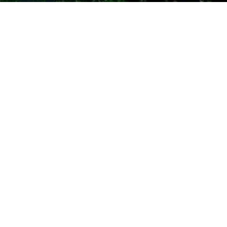
Montenegro,
Budva
Zavala BB