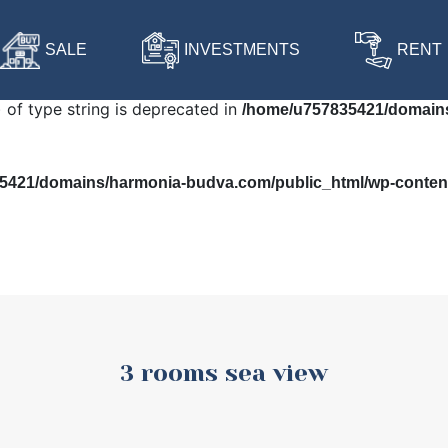
 in
/home/u757835421/domains/harmonia-budva.com/public
SALE
INVESTMENTS
RENT
) of type string is deprecated in
/home/u757835421/domains
421/domains/harmonia-budva.com/public_html/wp-content/
3 rooms sea view