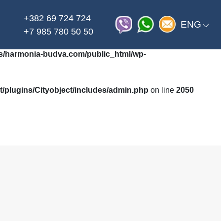
+382 69 724 724
on line
_html/wp-content/themes/harmonia/functions.php
ENG
+7 985 780 50 50
/harmonia-budva.com/public_html/wp-
plugins/Cityobject/includes/admin.php
on line
2050