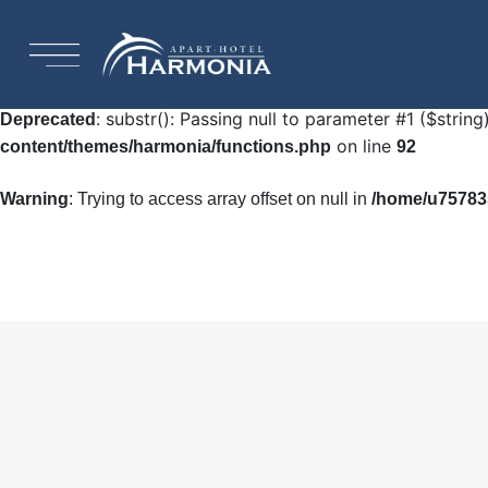
: Undefined array key "HTTP_ACCEPT_LANGUAGE"
Warning
92
: substr(): Passing null to parameter #1 ($string
Deprecated
on line
content/themes/harmonia/functions.php
92
Warning
: Trying to access array offset on null in
/home/u757835